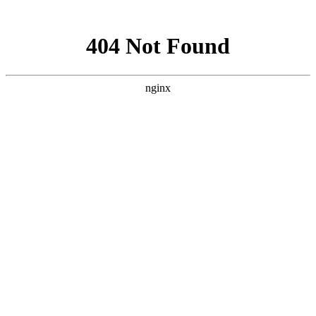
网站地图
Home
Products
首 页
产品中心
玻璃钢罐体
软化水设备
公司简介
联系我们
行业资讯
公司新闻
产品中心
产品与解决方案
Products and Solutions