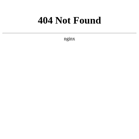
网站地图
Home
Products
首 页
产品中心
玻璃钢罐体
软化水设备
公司简介
联系我们
行业资讯
公司新闻
新闻资讯
产品
测试文章
2016-06-13